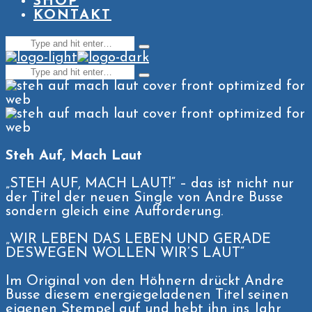
SHOP
KONTAKT
Search
Type
for:
and
Search
hit
Type
enter
for:
and
hit
enter
Steh Auf, Mach Laut
„STEH AUF, MACH LAUT!“ – das ist nicht nur
der Titel der neuen Single von Andre Busse
sondern gleich eine Aufforderung.
„WIR LEBEN DAS LEBEN UND GERADE
DESWEGEN WOLLEN WIR’S LAUT“
Im Original von den Höhnern drückt Andre
Busse diesem energiegeladenen Titel seinen
eigenen Stempel auf und hebt ihn ins Jahr